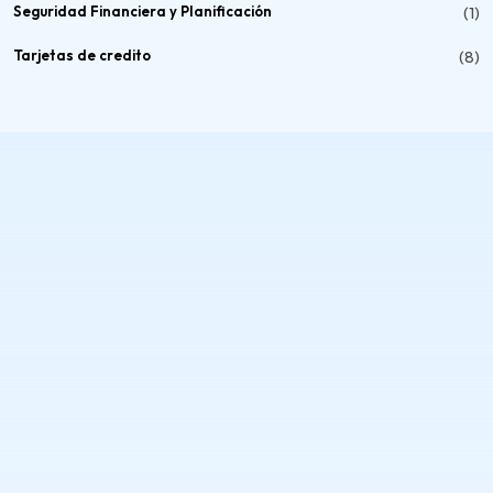
Seguridad Financiera y Planificación
(1)
Tarjetas de credito
(8)
Servicios y Precios
Plan Regenera tu Buró
Plan de Construcción de Historial