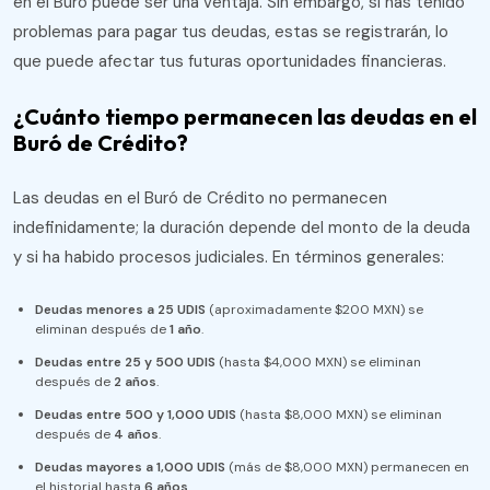
en el Buró puede ser una ventaja. Sin embargo, si has tenido
problemas para pagar tus deudas, estas se registrarán, lo
que puede afectar tus futuras oportunidades financieras​.
¿Cuánto tiempo permanecen las deudas en el
Buró de Crédito?
Las deudas en el Buró de Crédito no permanecen
indefinidamente; la duración depende del monto de la deuda
y si ha habido procesos judiciales. En términos generales:
Deudas menores a 25 UDIS
(aproximadamente $200 MXN) se
eliminan después de
1 año
.
Deudas entre 25 y 500 UDIS
(hasta $4,000 MXN) se eliminan
después de
2 años
.
Deudas entre 500 y 1,000 UDIS
(hasta $8,000 MXN) se eliminan
después de
4 años
.
Deudas mayores a 1,000 UDIS
(más de $8,000 MXN) permanecen en
el historial hasta
6 años
.