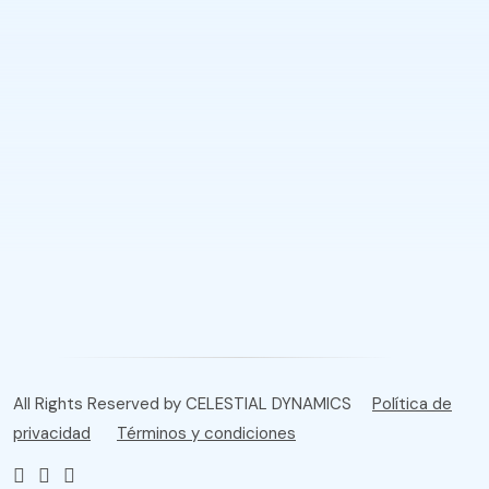
Mantente al día en finanzas personales
SUBSCRIBE
no enviaremos spam
All Rights Reserved by CELESTIAL DYNAMICS
Política de
privacidad
Términos y condiciones